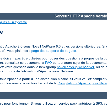
Serveur HTTP Apache Versio
iques à un système
re
ent d'Apache 2.0 sous Novell NetWare 6.0 et les versions ultérieures. S
 s'il vous plait notre
page des rapports de bogues.
ne doivent pas être utilisées pour poser des questions à propos de la 
on, consultez ce document, la
FAQ
ou tout autre sujet de la documenta
stez votre question dans le newsgroup
novell.devsup.webserver
, où de 
 à propos de l'utilisation d'Apache sous Netware.
tallé Apache à partir d'une distribution binaire. Si vous voulez compi
ortez-vous à la section traitant de la
Compilation d'Apache pour Net
 pour fonctionner. Si vous utilisez un service pack antérieur à SP3, vo