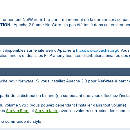
ronnement NetWare 5.1, à partir du moment où le dernier service pack
TION :
Apache 2.0 pour NetWare n'a pas été testé dans cet environnem
nt disponibles sur le site web d'Apache à
http://www.apache.org/
. Vous
sites miroirs et des sites FTP anonymes. Les distributions binaires des
pache pour Netware. Si vous installez Apache 2.0 pour NetWare à partir
artir de la distribution binaire (en supposant que vous effectuez l'inst
e du volume
(vous pouvez cependant l'installer dans tout volume)
SYS:
ives
et
avec les valeurs correctes des chemins
ServerRoot
ServerName
ne commande du style :