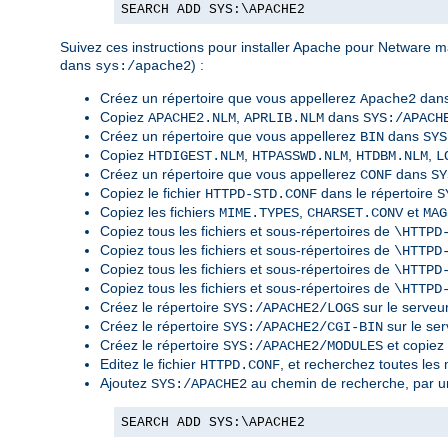
SEARCH ADD SYS:\APACHE2
Suivez ces instructions pour installer Apache pour Netware ma
dans
) :
sys:/apache2
Créez un répertoire que vous appellerez
dans
Apache2
Copiez
,
dans
APACHE2.NLM
APRLIB.NLM
SYS:/APACH
Créez un répertoire que vous appellerez
dans
BIN
SYS
Copiez
,
,
,
HTDIGEST.NLM
HTPASSWD.NLM
HTDBM.NLM
L
Créez un répertoire que vous appellerez
dans
CONF
SY
Copiez le fichier
dans le répertoire
HTTPD-STD.CONF
S
Copiez les fichiers
,
et
MIME.TYPES
CHARSET.CONV
MAG
Copiez tous les fichiers et sous-répertoires de
\HTTPD
Copiez tous les fichiers et sous-répertoires de
\HTTPD
Copiez tous les fichiers et sous-répertoires de
\HTTPD
Copiez tous les fichiers et sous-répertoires de
\HTTPD
Créez le répertoire
sur le serveur
SYS:/APACHE2/LOGS
Créez le répertoire
sur le ser
SYS:/APACHE2/CGI-BIN
Créez le répertoire
et copiez
SYS:/APACHE2/MODULES
Editez le fichier
, et recherchez toutes le
HTTPD.CONF
Ajoutez
au chemin de recherche, par u
SYS:/APACHE2
SEARCH ADD SYS:\APACHE2