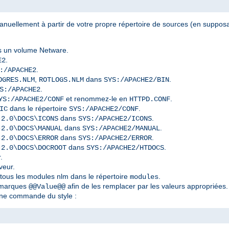
nuellement à partir de votre propre répertoire de sources (en supposan
 un volume Netware.
.
E2
.
:/APACHE2
,
dans
.
OGRES.NLM
ROTLOGS.NLM
SYS:/APACHE2/BIN
.
S:/APACHE2
et renommez-le en
.
YS:/APACHE2/CONF
HTTPD.CONF
dans le répertoire
.
IC
SYS:/APACHE2/CONF
dans
.
-2.0\DOCS\ICONS
SYS:/APACHE2/ICONS
dans
.
-2.0\DOCS\MANUAL
SYS:/APACHE2/MANUAL
dans
.
-2.0\DOCS\ERROR
SYS:/APACHE2/ERROR
dans
.
-2.0\DOCS\DOCROOT
SYS:/APACHE2/HTDOCS
.
veur.
 tous les modules nlm dans le répertoire
.
modules
s marques
afin de les remplacer par les valeurs appropriées.
@@Value@@
ne commande du style :