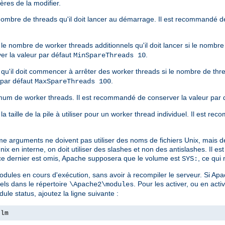
ères de la modifier.
 nombre de threads qu'il doit lancer au démarrage. Il est recommandé d
 le nombre de worker threads additionnels qu'il doit lancer si le nombr
er la valeur par défaut
.
MinSpareThreads 10
r qu'il doit commencer à arrêter des worker threads si le nombre de thr
 par défaut
.
MaxSpareThreads 100
um de worker threads. Il est recommandé de conserver la valeur par 
la taille de la pile à utiliser pour un worker thread individuel. Il est 
me arguments ne doivent pas utiliser des noms de fichiers Unix, mais d
 en interne, on doit utiliser des slashes et non des antislashes. Il e
 ce dernier est omis, Apache supposera que le volume est
, ce qui
SYS:
dules en cours d'exécution, sans avoir à recompiler le serveur. Si Apa
els dans le répertoire
. Pour les activer, ou en activ
\Apache2\modules
ule status, ajoutez la ligne suivante :
nlm