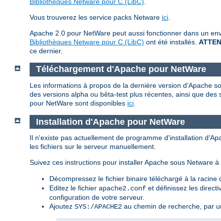
Bibliothèques Netware pour C (LibC)
.
Vous trouverez les service packs Netware
ici
.
Apache 2.0 pour NetWare peut aussi fonctionner dans un envi
Bibliothèques Netware pour C (LibC)
ont été installés.
ATTEN
ce dernier.
Téléchargement d'Apache pour NetWare
Les informations à propos de la dernière version d'Apache so
des versions alpha ou bêta-test plus récentes, ainsi que des 
pour NetWare sont disponibles
ici
.
Installation d'Apache pour NetWare
Il n'existe pas actuellement de programme d'installation d'A
les fichiers sur le serveur manuellement.
Suivez ces instructions pour installer Apache sous Netware à p
Décompressez le fichier binaire téléchargé à la racin
Editez le fichier
et définissez les direct
apache2.conf
configuration de votre serveur.
Ajoutez
au chemin de recherche, par u
SYS:/APACHE2