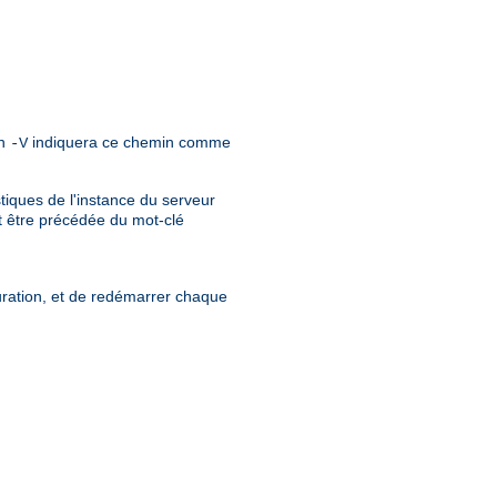
on
indiquera ce chemin comme
-V
iques de l'instance du serveur
t être précédée du mot-clé
guration, et de redémarrer chaque