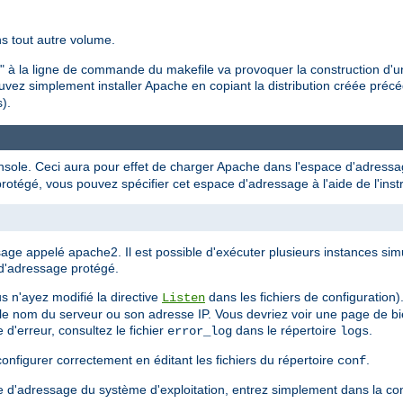
ns tout autre volume.
all" à la ligne de commande du makefile va provoquer la construction d'
uvez simplement installer Apache en copiant la distribution créée pré
).
sole. Ceci aura pour effet de charger Apache dans l'espace d'adressag
tégé, vous pouvez spécifier cet espace d'adressage à l'aide de l'inst
age appelé apache2. Il est possible d'exécuter plusieurs instances s
d'adressage protégé.
 n'ayez modifié la directive
dans les fichiers de configuration
Listen
z le nom du serveur ou son adresse IP. Vous devriez voir une page de b
d'erreur, consultez le fichier
dans le répertoire
.
error_log
logs
onfigurer correctement en éditant les fichiers du répertoire
.
conf
e d'adressage du système d'exploitation, entrez simplement dans la con