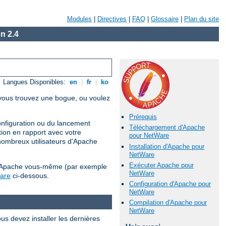
Modules
|
Directives
|
FAQ
|
Glossaire
|
Plan du site
n 2.4
Langues Disponibles:
en
|
fr
|
ko
i vous trouvez une bogue, ou voulez
Prérequis
configuration ou du lancement
Téléchargement d'Apache
tion en rapport avec votre
pour NetWare
nombreux utilisateurs d'Apache
Installation d'Apache pour
NetWare
Exécuter Apache pour
ler Apache vous-même (par exemple
NetWare
ware
ci-dessous.
Configuration d'Apache pour
NetWare
Compilation d'Apache pour
NetWare
us devez installer les dernières