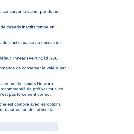
e conserver la valeur par défaut
e de threads inactifs tombe en
eads inactifs passe au dessus de
défaut
.
ThreadsPerChild 250
recommandé de conserver la valeur par
es noms de fichiers Netware.
st recommandé de préfixer tous les
 n'est pas forcément correct.
che est compilé avec les options
er d'autres, on doit utiliser la