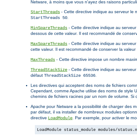
Netware, à moins que vous n'ayez des raisons particuli
- Cette directive indique au serveur le
StartThreads
.
StartThreads 50
- Cette directive indique au serveur
MinSpareThreads
dessous de cette valeur. Il est recommandé de conserv
- Cette directive indique au serveu
MaxSpareThreads
cette valeur. Il est recommandé de conserver la valeur
- Cette directive impose un nombre maxim
MaxThreads
- Cette directive indique au serveur 
ThreadStackSize
défaut
.
ThreadStackSize 65536
Les directives qui acceptent des noms de fichiers com
Cependant, comme Apache utilise des noms de style Unix
chemins de fichiers racines par un nom de volume. Si
Apache pour Netware a la possibilité de charger des mo
par défaut, il va installer de nombreux modules optionn
directive
. Par exemple, pour activer le mod
LoadModule
LoadModule status_module modules/status.