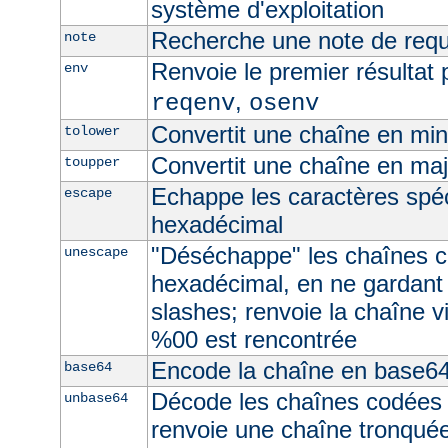
système d'exploitation
Recherche une note de req
note
Renvoie le premier résultat 
env
,
reqenv
osenv
Convertit une chaîne en mi
tolower
Convertit une chaîne en ma
toupper
Echappe les caractères spé
escape
hexadécimal
"Déséchappe" les chaînes 
unescape
hexadécimal, en ne gardant
slashes; renvoie la chaîne v
%00 est rencontrée
Encode la chaîne en base6
base64
Décode les chaînes codées
unbase64
renvoie une chaîne tronquée 