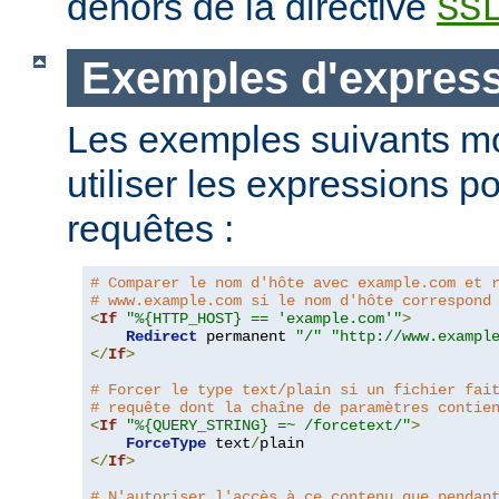
dehors de la directive
SS
Exemples d'expres
Les exemples suivants m
utiliser les expressions p
requêtes :
# Comparer le nom d'hôte avec example.com et 
# www.example.com si le nom d'hôte correspond
<
If
"%{HTTP_HOST} == 'example.com'"
>
Redirect
 permanent 
"/"
"http://www.exampl
</
If
>
# Forcer le type text/plain si un fichier fai
# requête dont la chaîne de paramètres contie
<
If
"%{QUERY_STRING} =~ /forcetext/"
>
ForceType
 text
/
</
If
>
# N'autoriser l'accès à ce contenu que pendan