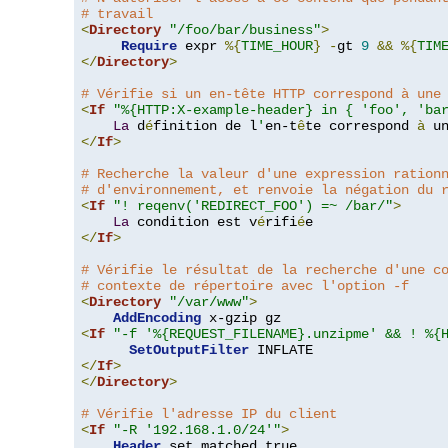
# travail
<
Directory
"/foo/bar/business"
>
Require
 expr 
%{
TIME_HOUR
}
-
gt 
9
&&
%{
TIM
</
Directory
>
# Vérifie si un en-tête HTTP correspond à une
<
If
"%{HTTP:X-example-header} in { 'foo', 'ba
La
 d
é
finition de l
'
en-t
ê
te correspond 
à
 u
</
If
>
# Recherche la valeur d'une expression ration
# d'environnement, et renvoie la négation du 
<
If
"! reqenv('REDIRECT_FOO') =~ /bar/"
>
La
 condition est v
é
rifi
é
</
If
>
# Vérifie le résultat de la recherche d'une c
# contexte de répertoire avec l'option -f
<
Directory
"/var/www"
>
AddEncoding
<
If
"-f '%{REQUEST_FILENAME}.unzipme' && ! %{
SetOutputFilter
</
If
>
</
Directory
>
# Vérifie l'adresse IP du client
<
If
"-R '192.168.1.0/24'"
>
Header