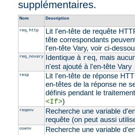
supplémentaires.
Nom
Description
Lit l'en-tête de requête HTT
,
req
http
tête correspondants peuvent
l'en-tête Vary, voir ci-desso
Identique à
, mais aucu
req_novary
req
n'est ajouté à l'en-tête Vary
Lit l'en-tête de réponse HTT
resp
en-têtes de la réponse ne s
définis pendant le traitement
)
<If>
Recherche une variable d'e
reqenv
requête (on peut aussi utilis
Recherche une variable d'e
osenv