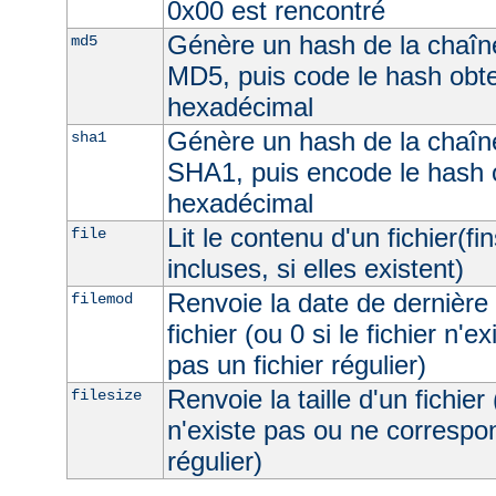
0x00 est rencontré
Génère un hash de la chaîne
md5
MD5, puis code le hash obt
hexadécimal
Génère un hash de la chaîne
sha1
SHA1, puis encode le hash 
hexadécimal
Lit le contenu d'un fichier(fi
file
incluses, si elles existent)
Renvoie la date de dernière 
filemod
fichier (ou 0 si le fichier n'e
pas un fichier régulier)
Renvoie la taille d'un fichier 
filesize
n'existe pas ou ne correspon
régulier)