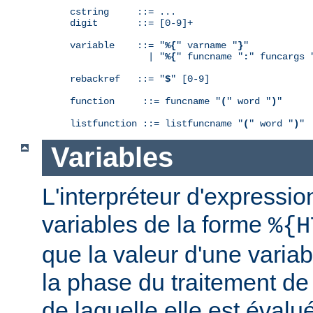
cstring     ::= ...

digit       ::= [0-9]+

variable    ::= "
%{
" varname "
}
"

              | "
%{
" funcname "
:
" funcargs 
rebackref   ::= "
$
" [0-9]

function     ::= funcname "
(
" word "
)
"

listfunction ::= listfuncname "
(
" word "
)
"
Variables
L'interpréteur d'expressio
variables de la forme
%{H
que la valeur d'une varia
la phase du traitement de
de laquelle elle est éval