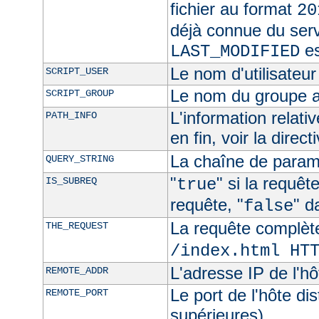
fichier au format
20
déjà connue du ser
es
LAST_MODIFIED
Le nom d'utilisateur 
SCRIPT_USER
Le nom du groupe au
SCRIPT_GROUP
L'information relat
PATH_INFO
en fin, voir la direct
La chaîne de param
QUERY_STRING
"
" si la requê
IS_SUBREQ
true
requête, "
" d
false
La requête complèt
THE_REQUEST
/index.html HT
L'adresse IP de l'hô
REMOTE_ADDR
Le port de l'hôte di
REMOTE_PORT
supérieures)