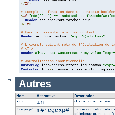
</
If
>
# Exemple de fonction dans un contexte boolée
<
If
"md5('foo') == 'acbd18db4cc2f85cedef654fc
Header
</
If
>
# Function example in string context
Header
 set foo-checksum 
"expr=%{md5:foo}"
# L'exemple suivant retarde l'évaluation de l
# <If>
Header
always set CustomHeader my-value "expr
# Journalisation conditionnelle
CustomLog
 logs
/
access-errors
.
log common 
"expr
CustomLog
 logs
/
access-errors-specific
.
log com
Autres
Nom
Alternative
Description
in
chaîne contenue dans un
-in
m#regexp#
Expression rationnelle (
/regexp/
délimiteurs autres que /)