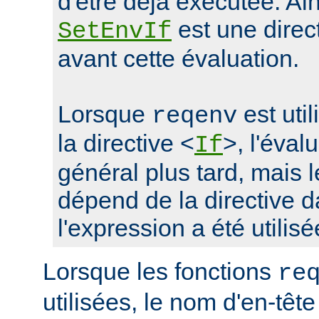
d'être déjà exécutée. Ain
est une direc
SetEnvIf
avant cette évaluation.
Lorsque
est uti
reqenv
la directive <
>, l'éval
If
général plus tard, mais
dépend de la directive d
l'expression a été utilisé
Lorsque les fonctions
re
utilisées, le nom d'en-tête