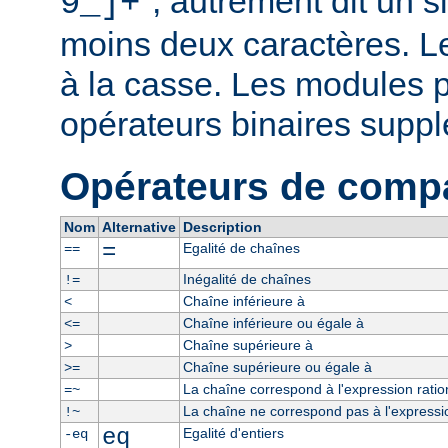
", autrement dit un 
9_]+
moins deux caractères. L
à la casse. Les modules p
opérateurs binaires supp
Opérateurs de comp
Nom
Alternative
Description
=
Egalité de chaînes
==
Inégalité de chaînes
!=
Chaîne inférieure à
<
Chaîne inférieure ou égale à
<=
Chaîne supérieure à
>
Chaîne supérieure ou égale à
>=
La chaîne correspond à l'expression ratio
=~
La chaîne ne correspond pas à l'expressio
!~
eq
Egalité d'entiers
-eq