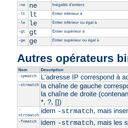
ne
Inégalité d'entiers
-ne
lt
Entier inférieur à
-lt
le
Entier inférieur ou égal à
-le
gt
Entier supérieur à
-gt
ge
Entier supérieur ou égal à
-ge
Autres opérateurs bi
Nom
Description
L'adresse IP correspond à 
-ipmatch
la chaîne de gauche corresp
-strmatch
la chaîne de droite (contena
*, ?, [])
idem
, mais inse
-
-strmatch
strcmatch
idem
, mais les 
-fnmatch
-strmatch