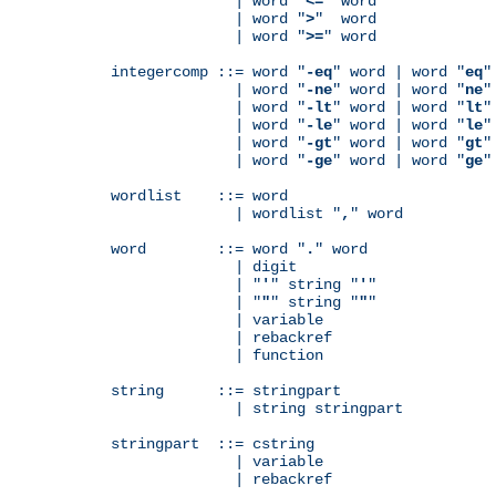
              | word "
<=
" word

              | word "
>
"  word

              | word "
>=
" word

integercomp ::= word "
-eq
" word | word "
eq
"
              | word "
-ne
" word | word "
ne
"
              | word "
-lt
" word | word "
lt
"
              | word "
-le
" word | word "
le
"
              | word "
-gt
" word | word "
gt
"
              | word "
-ge
" word | word "
ge
"
wordlist    ::= word

              | wordlist "
,
" word

word        ::= word "
.
" word

              | digit

              | "
'
" string "
'
"

              | "
"
" string "
"
"

              | variable

	      | rebackref

              | function

string      ::= stringpart

              | string stringpart

stringpart  ::= cstring

              | variable

	      | rebackref
