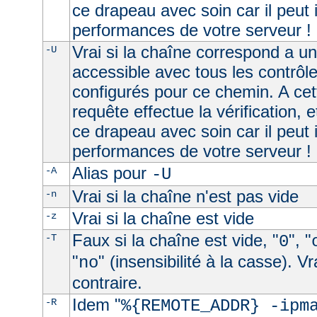
ce drapeau avec soin car il peut 
performances de votre serveur !
Vrai si la chaîne correspond a u
-U
accessible avec tous les contrôl
configurés pour ce chemin. A cet
requête effectue la vérification, e
ce drapeau avec soin car il peut 
performances de votre serveur !
Alias pour
-A
-U
Vrai si la chaîne n'est pas vide
-n
Vrai si la chaîne est vide
-z
Faux si la chaîne est vide, "
", "
-T
0
"
" (insensibilité à la casse). V
no
contraire.
Idem "
-R
%{REMOTE_ADDR} -ipm