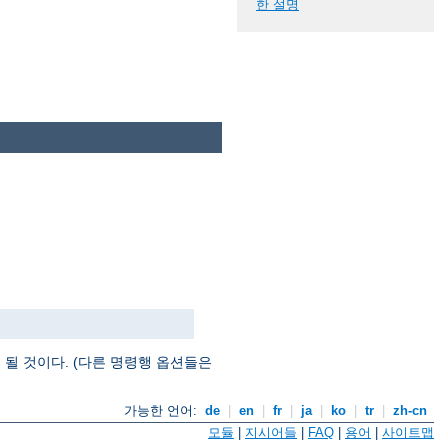
한 설명
될 것이다. (다른 명령행 옵션들은
가능한 언어:
de
|
en
|
fr
|
ja
|
ko
|
tr
|
zh-cn
모듈
|
지시어들
|
FAQ
|
용어
|
사이트맵