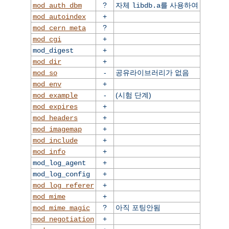
?
자체
를 사용하여
mod_auth_dbm
libdb.a
+
mod_autoindex
?
mod_cern_meta
+
mod_cgi
+
mod_digest
+
mod_dir
-
공유라이브러리가 없음
mod_so
+
mod_env
-
(시험 단계)
mod_example
+
mod_expires
+
mod_headers
+
mod_imagemap
+
mod_include
+
mod_info
+
mod_log_agent
+
mod_log_config
+
mod_log_referer
+
mod_mime
?
아직 포팅안됨
mod_mime_magic
+
mod_negotiation