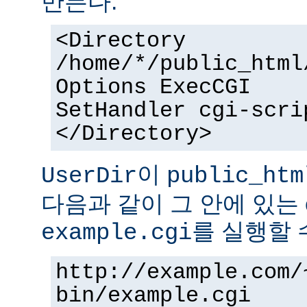
만든다.
<Directory
/home/*/public_html
Options ExecCGI
SetHandler cgi-scri
</Directory>
이
UserDir
public_htm
다음과 같이 그 안에 있는 
를 실행할 
example.cgi
http://example.com/
bin/example.cgi