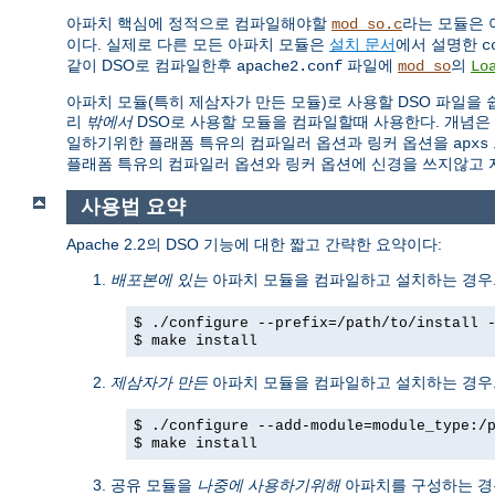
아파치 핵심에 정적으로 컴파일해야할
라는 모듈은 
mod_so.c
이다. 실제로 다른 모든 아파치 모듈은
설치 문서
에서 설명한
c
같이 DSO로 컴파일한후
파일에
의
apache2.conf
mod_so
Lo
아파치 모듈(특히 제삼자가 만든 모듈)로 사용할 DSO 파일을
리
밖에서
DSO로 사용할 모듈을 컴파일할때 사용한다. 개념은
일하기위한 플래폼 특유의 컴파일러 옵션과 링커 옵션을
apxs
플래폼 특유의 컴파일러 옵션와 링커 옵션에 신경을 쓰지않고 
사용법 요약
Apache 2.2의 DSO 기능에 대한 짧고 간략한 요약이다:
배포본에 있는
아파치 모듈을 컴파일하고 설치하는 경우.
$ ./configure --prefix=/path/to/install 
$ make install
제삼자가 만든
아파치 모듈을 컴파일하고 설치하는 경우.
$ ./configure --add-module=module_type:/
$ make install
공유 모듈을
나중에 사용하기위해
아파치를 구성하는 경