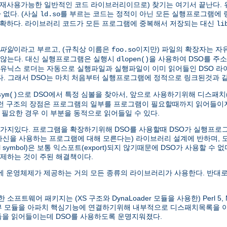
가 재사용가능한 일반적인 코드 라이브러리이므로) 찾기는 여기서 끝난다. 
없다. (사실
를 부르는 코드는 정적이 아닌 모든 실행프로그램에
ld.so
명확하다. 라이브러리 코드가 모든 프로그램에 중복해서 저장되는 대신
li
 파일
이라고 부르고, (규칙상 이름은
이지만) 파일의 확장자는 자
foo.so
않는다. 대신 실행프로그램은 실행시
을 사용하여 DSO를 주
dlopen()
본 유닉스 로더는 자동으로 실행파일과 실행파일이 이미 읽어들인 DSO 
찾는다. 그래서 DSO는 마치 처음부터 실행프로그램에 정적으로 링크된것과
으로 DSO에서 특정 심볼을 찾아서, 앞으로 사용하기위해 디스패치(di
sym()
이런 구조의 장점은 프로그램의 일부를 프로그램이 필요할때까지 읽어들이지
 필요한 경우 이 부분을 동적으로 읽어들일 수 있다.
한가지있다. 프로그램을 확장하기위해 DSO를 사용할때 DSO가 실행프로그램
 자신을 사용하는 프로그램에 대해 모른다는) 라이브러리 설계에 반하며,
symbol)은 보통 익스포트(export)되지 않기때문에 DSO가 사용할 수 
제하는 것이 주된 해결책이다.
 운영체제가 제공하는 거의 모든 종류의 라이브러리가 사용한다. 반대로
웨어 패키지는 (XS 구조와 DynaLoader 모듈을 사용한) Perl 5, Net
외부 모듈을 아파치 핵심기능에 연결하기위해 내부적으로 디스패치목록을
모듈을 읽어들이는데 DSO를 사용하도록 운명지워졌다.