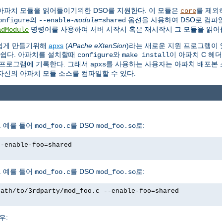
아파치 모듈을 읽어들이기위한 DSO를 지원한다. 이 모듈은
를 제외
core
의
옵션을 사용하여 DSO로 컴파일
onfigure
--enable-
module
=shared
명령어를 사용하여 서버 시작시 혹은 재시작시 그 모듈을 읽어들
adModule
 쉽게 만들기위해
apxs
(
APache eXtenSion
)라는 새로운 지원 프로그램이 
 쉽다. 아파치를 설치할때
와
이 아파치 C 헤
configure
make install
프로그램에 기록한다. 그래서
를 사용하는 사용자는 아파치 배포본 소
apxs
자신의 아파치 모듈 소스를 컴파일할 수 있다.
 예를 들어
를 DSO
로:
mod_foo.c
mod_foo.so
--enable-foo=shared
 예를 들어
를 DSO
로:
mod_foo.c
mod_foo.so
path/to/3rdparty/mod_foo.c --enable-foo=shared
우: