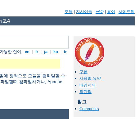
모듈
|
지시어들
|
FAQ
|
용어
|
사이트맵
 2.4
가능한 언어:
en
|
fr
|
ja
|
ko
|
tr
구현
일에 정적으로 모듈을 컴파일할 수
사용법 요약
 컴파일할때 컴파일하거나, Apache
배경지식
장단점
참고
Comments