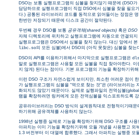
DSO는 보통 실행프로그램의 심볼을 찾지않기 때문에 (DSO
담당하므로 실행프로그램이 직접 DSO에서 심볼을 찾을 필요가 
다.) 공통된 라이브러리 코드를 동적으로 읽어들이는 장점은 
한번만 저장되기 때문에 디스크 공간이 절약된다.
두번째 경우 DSO를 보통
공유객체(shared objects)
혹은
DSO
자체 디렉토리에 위치하고 실행프로그램에 자동으로 연결되지 
실행프로그램은 DSO에서 심볼을 찾지 않는다. 대신 앞에서 
의 모든 심볼)에서 DSO의 (아직 못찾은) 심볼을 
libc.so
DSO의 API를 이용하기위해서 마지막으로 실행프로그램은
dl
말로 실행프로그램은 사용할 모든 실볼을 직접 찾아야한다. 
지 않게) 된다는 점이다. 기본 프로그램의 기능을 확장하기위해
이런 DSO 구조가 자연스럽게 보이지만, 최소한 어려운 점이 
가 실행프로그램의 심볼을 "역으로 찾는 것"은 (라이브러리는
화되지도 않았기 때문이다. 실제로 실행파일의 전역심볼(global 
램을 확장하려면 링커에게 모든 전역심볼을 익스포트하도록 강
공유라이브러리는 DSO 방식의 설계원칙대로 전형적이기때문에
하기위해 공유객체를 사용하지 않는다.
1998년 실행중 실제로 기능을 확장하기위해 DSO 구조를 사용한 소프트
아파치는 이미 기능을 확장하기위해 모듈 개념을 사용했고 
1.3 버전부터 이 대열에 합류했다. 그래서 아파치는 실행중 