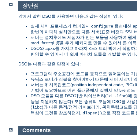
장단점
앞에서 말한 DSO를 사용하면 다음과 같은 장점이 있다:
실제 서버 프로세스가 컴파일시
옵션대신
configure
a
한번의 아파치 설치만으로 다른 서버(표준 버전과 SSL 버전,
서버는 설치후에도 제삼자가 만든 모듈을 사용하여 쉽게 확장
mod_fastcgi
등
을 추가 패키지로 만들 수 있어서 큰 이득
DSO와
를 가지고 아파치 소스 트리 밖에서 작업
apxs
반영할 수 있어서 더 쉽게 아파치 모듈을 개발할 수 있다.
DSO는 다음과 같은 단점이 있다:
프로그램의 주소공간에 코드를 동적으로 읽어들이는 기능
유닉스 로더가 심볼을 찾아야하기 때문에 서버 시작이 약 
서버는 위치독립코드(position independent code, PI
기법이 필요하므로 어떤 플래폼에서 실행시 약 5% 정도 
DSO 모듈을 다른 DSO기반 라이브러리(
)에 
ld -lfoo
능을 지원하지 않는다) 모든 종류의 모듈에 DSO를 사용
(
)와 다른 동적/정적 라이브러리, 위치독립코드를 
libc
핵심이 그것을 참조하던지,
으로 직접 코드를 
dlopen()
Comments