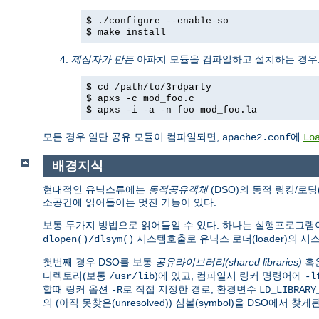
$ ./configure --enable-so
$ make install
제삼자가 만든
아파치 모듈을 컴파일하고 설치하는 경우
$ cd /path/to/3rdparty
$ apxs -c mod_foo.c
$ apxs -i -a -n foo mod_foo.la
모든 경우 일단 공유 모듈이 컴파일되면,
에
apache2.conf
Lo
배경지식
현대적인 유닉스류에는
동적공유객체
(DSO)의 동적 링킹/로딩
소공간에 읽어들이는 멋진 기능이 있다.
보통 두가지 방법으로 읽어들일 수 있다. 하나는 실행프로그
시스템호출로 유닉스 로더(loader)의 
dlopen()/dlsym()
첫번째 경우 DSO를 보통
공유라이브러리(shared libraries)
혹
디렉토리(보통
)에 있고, 컴파일시 링커 명령어에
/usr/lib
-l
할때 링커 옵션
로 직접 지정한 경로, 환경변수
-R
LD_LIBRARY
의 (아직 못찾은(unresolved)) 심볼(symbol)을 DSO에서 찾게